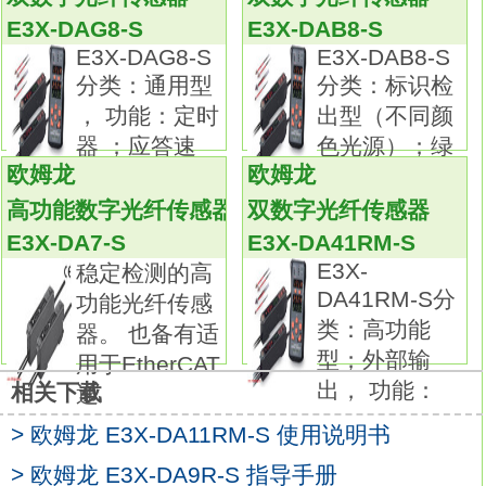
品
E3X-DA9F-S
螺纹长度为长尺寸的接近传感
E3X-DAG8-S
E3X-DAB8-S
器。
E3X-DAG8-S
E3X-DAB8-S
提升紧固强度外，还标配导线保护器。
分类：通用型
分类：标识检
提升指示灯的可视性，所有机型全部采用扳手
， 功能：定时
出型（不同颜
夹紧用铣切E3X-DA9F-S基础知识。采用使用
器 ；应答速
色光源）；绿
简单的单键单功能设计。
欧姆龙
欧姆龙
色L
光量条和旋钮设定。
高功能数字光纤传感器
双数字光纤传感器
分类：耐水型。
E3X-DA7-S
E3X-DA41RM-S
连接方式：接插件型（M8接插件）。
E3X-
稳定检测的高
功能、性能：保护结构： IP66。
DA41RM-S分
功能光纤传感
输出方式：NPN输出。
类：高功能
器。 也备有适
低反射检测体及大型检测体也以业界最高级别
型；外部输
用于EtherCAT
的压倒性功率进行稳定检测。采用可见光点的
出， 功能：
相关下载
通
红色LED 。
> 欧姆龙 E3X-DA11RM-S 使用说明书
即使在远处也能一目了然的大指示灯。
提高操作性能(灵敏度调节旋钮、动作模式切换
> 欧姆龙 E3X-DA9R-S 指导手册