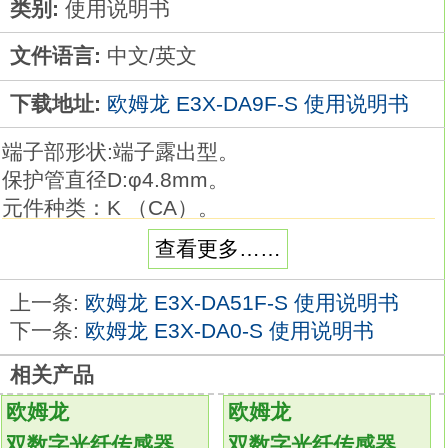
类别:
使用说明书
文件语言:
中文/英文
下载地址:
欧姆龙 E3X-DA9F-S 使用说明书
端子部形状:端子露出型。
保护管直径D:φ4.8mm。
元件种类：K （CA）。
保护管长度L：75cm。
查看更多……
品种丰富的高精度温度传感器系列。
在以往的M3螺钉对应品的基础上，
上一条:
欧姆龙 E3X-DA51F-S 使用说明书
追加有助于降低配线工时的棒状端子对应品
下一条:
欧姆龙 E3X-DA0-S 使用说明书
E3X-DA9F-S基础知识。
相关产品
温度传感器是用作温控器的热感应部件。
可根据要测量的温度、场所、 周围环境选择。
欧姆龙
欧姆龙
备有种类、形状、 长度及端子部形状各异的产
双数字光纤传感器
双数字光纤传感器