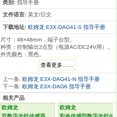
类别:
指导手册
文件语言:
英文/日文
下载地址:
欧姆龙 E3X-DAG41-S 指导手册
尺寸：48×48mm，端子台型。
种类：控制输出2点型（电源AC/DC24V用）。
外壳颜色：黑色。
控制输出1：电压输出（SSR驱动用）。
查看更多……
控制输出2：电压输出（SSR驱动用）E3X-
DAG41-S原理及应用。
上一条:
欧姆龙 E3X-DAG41-N 指导手册
控制模式：标准或加热冷却。
下一条:
欧姆龙 E3X-DAG6 指导手册
辅助输出点数：2点。
相关产品
加热器断线、 SSR故障检测功能：--。
事件输入点数：--。
欧姆龙
欧姆龙
传送输出：传送输出（专用端子）
E3X-
双数字光纤传感器
彩色传感型数字光纤传