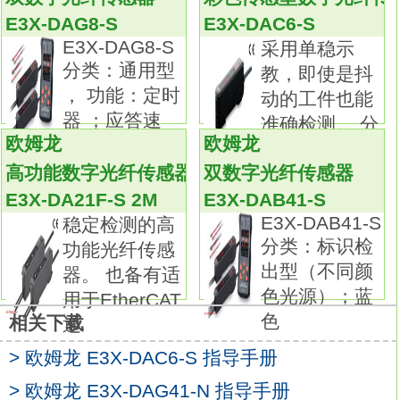
DAG41-S
E3X-DAG8-S
E3X-DAC6-S
通信：--。
E3X-DAG8-S
采用单稳示
新增程序型。
分类：通用型
教，即使是抖
采用最大256段程序容量，较高性价比的新型
， 功能：定时
动的工件也能
液晶，
器 ；应答速
准确检测。 分
可视角度、对比度得以提升。
欧姆龙
欧姆龙
类：接插件型
可设定最多8个程序（模式）×32段（步）的程
高功能数字光纤传感器
双数字光纤传感器
序E3X-DAG41-S原理及应用。
E3X-DA21F-S 2M
E3X-DAB41-S
高分辨率的5位显示/可显示0.01°C（实现了
E3X-DAB41-S
稳定检测的高
48×48mm的小尺寸）。
分类：标识检
功能光纤传感
高速采样周期60ms。
出型（不同颜
器。 也备有适
全部机型完整多种（能够热电偶/Pt/模拟输入切
色光源）；蓝
用于EtherCAT
换），
色
相关下载
通
1台机器支持多种传感器。
增加PV/SV状态显示功能，方便查看温控器的
> 欧姆龙 E3X-DAC6-S 指导手册
状态
> 欧姆龙 E3X-DAG41-N 指导手册