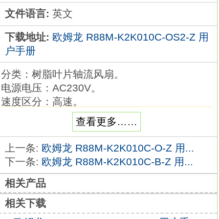
文件语言:
英文
下载地址:
欧姆龙 R88M-K2K010C-OS2-Z 用
户手册
分类：树脂叶片轴流风扇。
电源电压：AC230V。
速度区分：高速。
风向：--。
查看更多……
风扇连数：3连。
简单“一触”安装的轴流风扇，
上一条:
欧姆龙 R88M-K2K010C-O-Z 用...
单元，备有1连、2连、3连型R88M-K2K010C-
下一条:
欧姆龙 R88M-K2K010C-B-Z 用...
OS2-Z手册。
相关产品
安装孔为方孔，隐藏孔加工面的结构，加工简
便。
相关下载
可选择上下开关盖子（便于在狭窄场所使