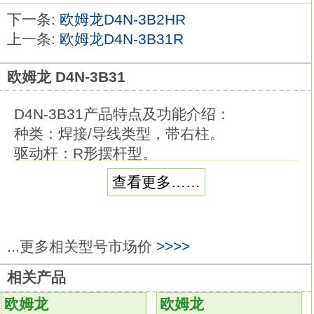
下一条:
欧姆龙D4N-3B2HR
上一条:
欧姆龙D4N-3B31R
欧姆龙 D4N-3B31
D4N-3B31产品特点及功能介绍：
种类：焊接/导线类型，带右柱。
驱动杆：R形摆杆型。
端子规格：带导线，左侧引出。
查看更多……
接触规格：1a。
业内最小尺寸，能够进行可靠开关的长行程
型
...更多相关型号市场价
>>>>
本体部分尺寸为前代产品的78%,有利于设
备的小型化欧姆龙D4N-3B31。
相关产品
没有摆杆也同样使用方便的长行程规格
欧姆龙
欧姆龙
（OT参考值： 1.4mm）。