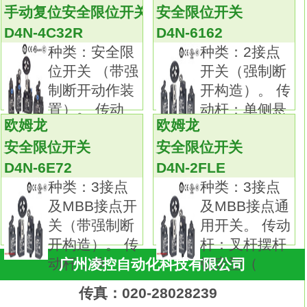
手动复位安全限位开关
安全限位开关
不含对环境有害的物质，导线类型也实现了
D4N-4C32R
D4N-6162
无铅化
D4N-3B31
种类：2接点开关（强制断
种类：安全限
种类：2接点
开构造）。
位开关 （带强
开关（强制断
传动杆：柱塞型。
制断开动作装
开构造）。 传
导管尺寸：单导管型，M20欧姆龙D4N-
置）。 传动
动杆：单侧悬
3B31。
欧姆龙
欧姆龙
杆：滚珠柱
臂滚珠型（
内置开关构造：2NC（速动型）。
安全限位开关
安全限位开关
广受好评的安全限位开关可以提供全系列符
D4N-6E72
D4N-2FLE
合国际标准的产品。
种类：3接点
种类：3接点
产品包含带有1NC/1NO、2NC、2NC/1NO
及MBB接点开
及MBB接点通
和3NC接点形式的型号。
关（带强制断
用开关。 传动
（还可以提供MBB接点慢动型。）
开构造）。 传
杆：叉杆摆杆
另外可提供M12连接型，更加节省劳动力，
动杆：单
锁定型（
广州凌控自动化科技有限公司
更换更方便。
标准的镀金接点保证了接触的高可靠性欧姆
传真：020-28028239
龙D4N-3B31。