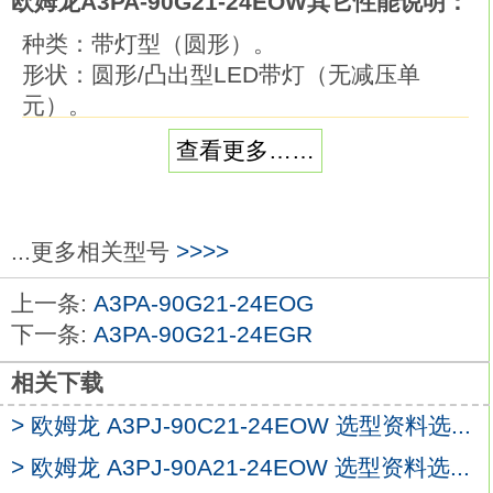
欧姆龙A3PA-90G21-24EOW其它性能说明：
种类：带灯型（圆形）。
形状：圆形/凸出型LED带灯（无减压单
元）。
输出数：SPST-NO + SPST-NO。
查看更多……
带灯：LED。
使用电压：AC/DC6V。
操作：瞬时动作（自动复位型）欧姆龙
...更多相关型号
>>>>
A3PA-90G21-24EOW。
颜色：蓝色。
上一条:
A3PA-90G21-24EOG
可安装在φ22或φ25的面板开孔中（使用适
下一条:
A3PA-90G21-24EGR
配环时）。
可用摆杆方便的拆卸单元
A3PA-90G21-
相关下载
24EOW
> 欧姆龙 A3PJ-90C21-24EOW 选型资料选...
开关部位3列安装,提高了布线效率。
> 欧姆龙 A3PJ-90A21-24EOW 选型资料选...
标准配备了防指触功能。