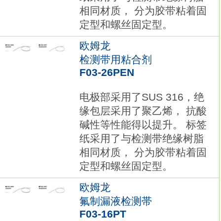
相同材质， 分为胶带粘着固
定型和螺丝固定型。
欧姆龙
检测带用粘合剂
F03-26PEN
电极部采用了SUS 316，绝
缘包层采用了聚乙烯， 抗酸
碱性等性能得以提升。 标签
纸采用了与检测带绝缘树脂
相同材质， 分为胶带粘着固
定型和螺丝固定型。
欧姆龙
氟制漏液检测帯
F03-16PT