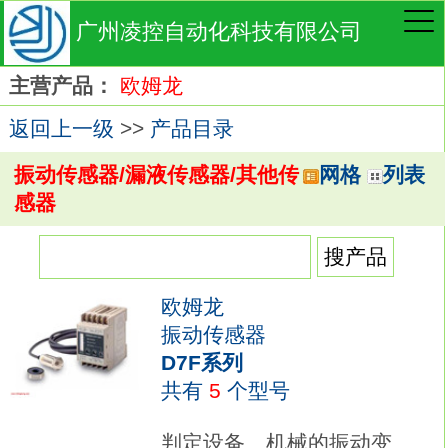
广州凌控自动化科技有限公司
主营产品：
欧姆龙
返回上一级
>>
产品目录
振动传感器/漏液传感器/其他传
网格
列表
感器
欧姆龙
振动传感器
D7F系列
共有
5
个型号
判定设备、机械的振动变