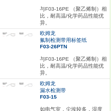
与F03-16PE （聚乙烯制）相
比，耐高温/化学药品性能优
异。
欧姆龙
氟制检测带用标签纸
F03-26PTN
与F03-16PE （聚乙烯制）相
比，耐高温/化学药品性能优
异。
欧姆龙
漏水检测带
F03-15
如电气室，尘埃较多，湿度