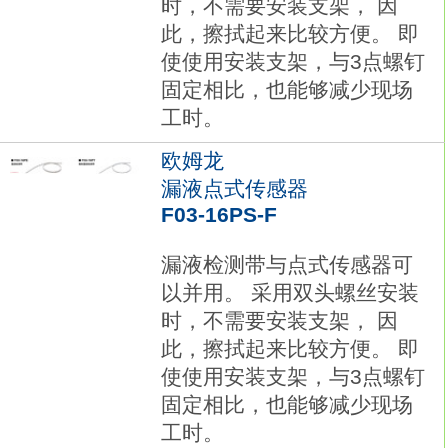
时，不需要安装支架， 因
此，擦拭起来比较方便。 即
使使用安装支架，与3点螺钉
固定相比，也能够减少现场
工时。
欧姆龙
漏液点式传感器
F03-16PS-F
漏液检测带与点式传感器可
以并用。 采用双头螺丝安装
时，不需要安装支架， 因
此，擦拭起来比较方便。 即
使使用安装支架，与3点螺钉
固定相比，也能够减少现场
工时。