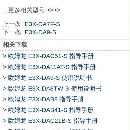
寸：M8（不锈钢），单倍距离型，屏蔽
...更多相关型号
>>>>
型。
检测距离：1.5mm。
上一条:
E3X-DA7F-S
连接方式：导线引出型（电缆长度有2m和
下一条:
E3X-DA9-S
5m两种）
E3X-DA51-S 2M
螺纹长度：标准型。
相关下载
输出类型：NPN。
> 欧姆龙 E3X-DAC51-S 指导手册
动作模式NO。
> 欧姆龙 E3X-DA11AT-S 指导手册
树立世界新标准的经济型接近传感器。
作为接近传感器行业开拓者和领导者的欧姆
> 欧姆龙 E3X-DA9-S 使用说明书
龙，
> 欧姆龙 E3X-DA8TW-S 使用说明书
现在为您带来高性价比的全新E2B接近传感
> 欧姆龙 E3X-DAB8 指导手册
器。
本系列产品种类齐全，
> 欧姆龙 E3X-DAB41-S 指导手册
旨在以合理的价格满足客户对传感器高品质
> 欧姆龙 E3X-DAC21B-S 指导手册
和高可靠性的要求欧姆龙E3X-DA51-S